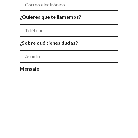
¿Quieres que te llamemos?
¿Sobre qué tienes dudas?
Mensaje
He leído y acepto la
política de privacidad
y
el
aviso legal
.