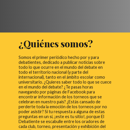
¿Quiénes somos?
Somos el primer periódico hecho por y para
debatientes, dedicado a publicar noticias sobre
todo lo que ocurre en el mundo del debate en
todo el territorio nacional (y parte del
internacional), tanto en el ámbito escolar como
universitario. ¿Quieres saber todo lo que se cuece
en el mundo del debate? ¿Te pasas horas
navegando por páginas de Facebook para
encontrar información de los torneos que se
celebran en nuestro país? ¿Estás cansado de
perderte toda la emoción de los torneos por no
poder asistir? Si tu respuesta a alguna de estas
preguntas en un sí, ¡este es tu sitio!, porque El
Debatiente se escabulle entre los oradores de
cada club, torneo, presentación y exhibición del