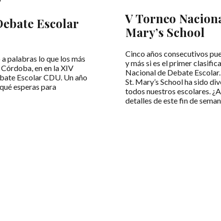
V Torneo Naciona
Debate Escolar
Mary’s School
Cinco años consecutivos pue
a palabras lo que los más
y más si es el primer clasific
 Córdoba, en en la XIV
Nacional de Debate Escolar.
ebate Escolar CDU. Un año
St. Mary’s School ha sido di
 qué esperas para
todos nuestros escolares. ¿
detalles de este fin de sema
LEER MÁS
Noticias
Contacto