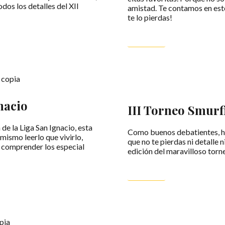
dos los detalles del XII
amistad. Te contamos en est
te lo pierdas!
LEER MÁS
nacio
III Torneo Smurf
de la Liga San Ignacio, esta
Como buenos debatientes, he
 mismo leerlo que vivirlo,
que no te pierdas ni detalle 
 comprender los especial
edición del maravilloso tor
LEER MÁS