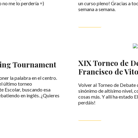
 no me lo perdería =)
un curso pleno! Gracias a t
semana a semana.
LEER MÁS
XIX Torneo de D
ting Tournament
Francisco de Vit
ner la palabra en el centro.
el último torneo
Volver al Torneo de Debate d
ate Escolar, buscando esa
sinónimo de altísimo nivel,
debatiendo en inglés. ¿Quieres
cosas más. Y allí ha estado E
perdáis!
LEER MÁS