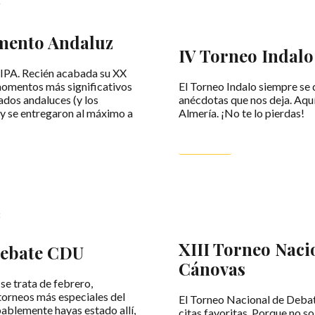
mento Andaluz
IV Torneo Indalo
 SIPA. Recién acabada su XX
momentos más significativos
El Torneo Indalo siempre se di
tados andaluces (y los
anécdotas que nos deja. Aquí
 y se entregaron al máximo a
Almería. ¡No te lo pierdas!
LEER MÁS
XIII Torneo Naci
Debate CDU
Cánovas
e trata de febrero,
 torneos más especiales del
El Torneo Nacional de Debat
bablemente hayas estado allí,
citas favoritas. Porque no so