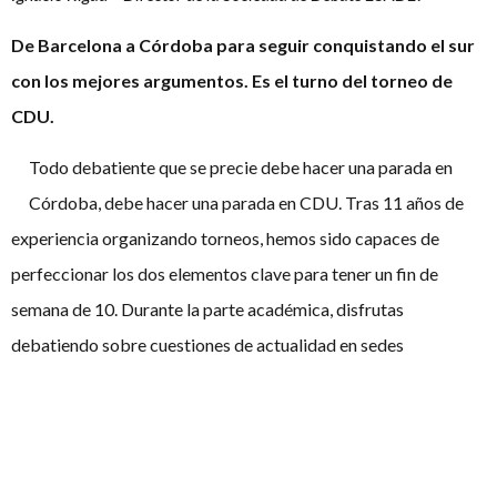
De Barcelona a Córdoba para seguir conquistando el sur
con los mejores argumentos. Es el turno del torneo de
CDU.
Todo debatiente que se precie debe hacer una parada en
Córdoba, debe hacer una parada en CDU. Tras 11 años de
experiencia organizando torneos, hemos sido capaces de
perfeccionar los dos elementos clave para tener un fin de
semana de 10. Durante la parte académica, disfrutas
debatiendo sobre cuestiones de actualidad en sedes
patrimonio cultural. Y si en esta primera parte no te va bien,
como decimos en CDU (más allá de nuestro JUNTOS
SUMAMOS), siempre se puede ganar el sábado por la noche
en la fiesta. ¿Cómo decir que no a un torneo en el que siempre