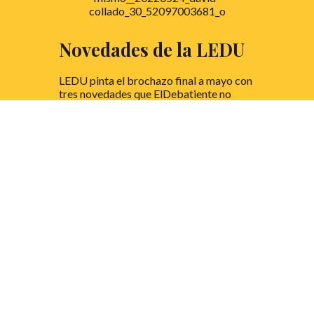
Novedades de la LEDU
LEDU pinta el brochazo final a mayo con
tres novedades que ElDebatiente no
puede perderse… ¿y tú?
LEER MÁS
Rhetorica, la llave que
abre la puerta al debate
académico en la UPF.