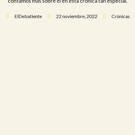
contamos más sobre él en esta crónica tan especial.
ElDebatiente
22 noviembre, 2022
Crónicas