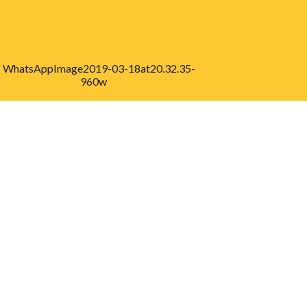
VI TORNEO EUROPE
DIRECT
tra vez en Córdoba, nos reunimos para
batir sobre la Unión Europea y su
ontexto en formato parlamentario.
EER MÁS