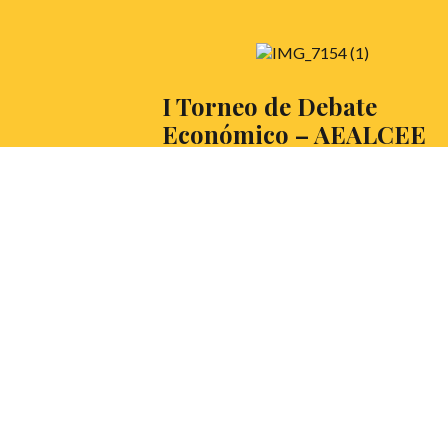
I Torneo de Debate
Económico – AEALCEE
A más de uno le gustaría que su situación
económica fuese la mitad de buena que ha
sido la Primera Edición del Torneo de
Debate Económico (AEALCEE)… Lee la
crónica y, de cara al año que viene, no te
podemos asegurar que tu economía suba
como la espuma pero quizás te sirve para
guardar una fecha más en tu calendario de
debatiente.
LEER MÁS