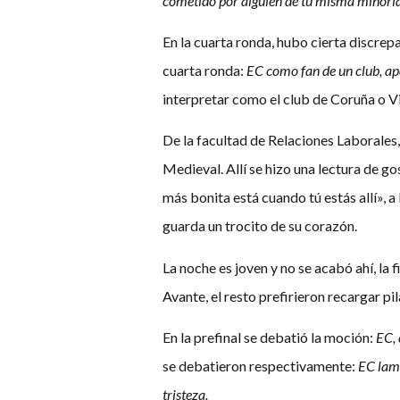
cometido por alguien de tu misma minoría
En la cuarta ronda, hubo cierta discrepa
cuarta ronda:
EC como fan de un club, ap
interpretar como el club de Coruña o V
De la facultad de Relaciones Laborales,
Medieval. Allí se hizo una lectura de g
más bonita está cuando tú estás allí»,
guarda un trocito de su corazón.
La noche es joven y no se acabó ahí, la f
Avante, el resto prefirieron recargar pi
En la prefinal se debatió la moción:
EC, 
se debatieron respectivamente:
EC lame
tristeza.