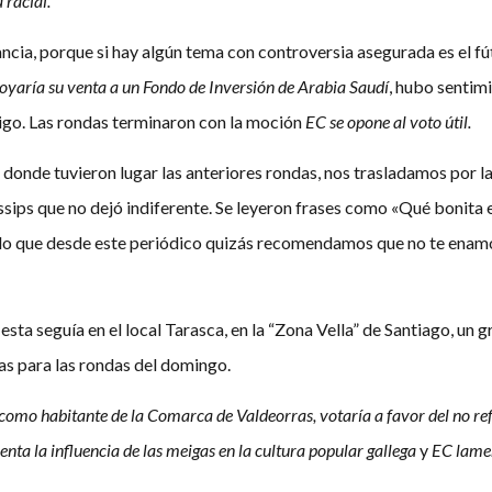
 racial.
ncia, porque si hay algún tema con controversia asegurada es el fút
oyaría su venta a un Fondo de Inversión de Arabia Saudí
, hubo sentim
igo. Las rondas terminaron con la moción
EC se opone al voto útil.
 donde tuvieron lugar las anteriores rondas, nos trasladamos por la
ossips que no dejó indiferente. Se leyeron frases como «Qué bonit
 a lo que desde este periódico quizás recomendamos que no te ena
iesta seguía en el local Tarasca, en la “Zona Vella” de Santiago, un 
las para las rondas del domingo.
como habitante de la Comarca de Valdeorras, votaría a favor del no r
nta la influencia de las meigas en la cultura popular gallega
y
EC lamen