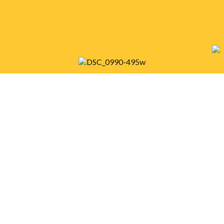
I Torneo Hernando Colón
Te traemos la crónica del primer torneo
Hernando Colón, que se celebró en Sevilla la
O
semana pasada.
de
c
LEER MÁS
L