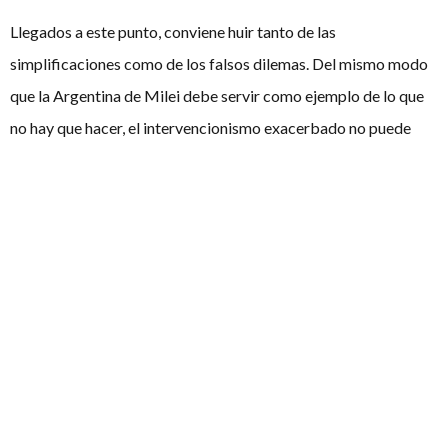
Llegados a este punto, conviene huir tanto de las
simplificaciones como de los falsos dilemas. Del mismo modo
que la Argentina de Milei debe servir como ejemplo de lo que
no hay que hacer, el intervencionismo exacerbado no puede
erigirse en modelo a seguir.
La cuestión, por tanto, no admite respuestas extremas. No se
trata de elegir entre desregulación neoliberal o expropiación
descontrolada, sino encontrar un equilibrio que permita
cumplir con el artículo 47 de la Constitución Española de 1978,
garantizando de esta manera el derecho a una vivienda digna.
Así pues, el debate está servido.