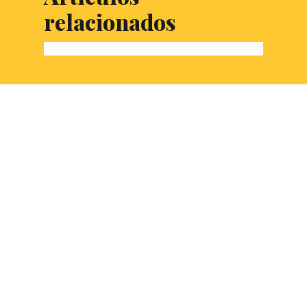
relacionados
EXCLUSIVA:
Desvelamos la
pregunta del III
Torneo Nacional de
Debate Académico de
la Universidad de
Sevilla
Veracidad, libertad o censura son