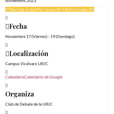
Noviembre, 2023
17
Nov
Todo el día
19
IX Torneo BP URJC
Formato BP.
Fecha
Noviembre 17 (Viernes) - 19 (Domingo)
Localización
Campus Vicálvaro URJC
Calendario
Calendario de Google
Organiza
Club de Debate de la URJC