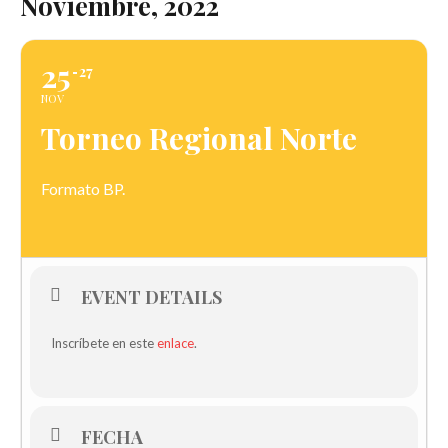
Noviembre, 2022
25
27
NOV
Torneo Regional Norte
Formato BP.
EVENT DETAILS
Inscríbete en este
enlace
.
FECHA