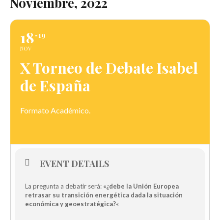
Noviembre, 2022
18
19
NOV
X Torneo de Debate Isabel
de España
Formato Académico.
EVENT DETAILS
La pregunta a debatir será:
«¿debe la Unión Europea
retrasar su transición energética dada la situación
económica y geoestratégica?
«