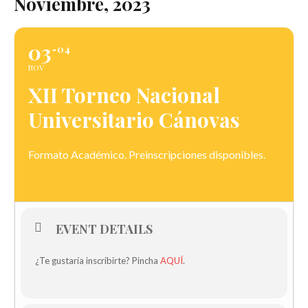
Noviembre, 2023
03
04
NOV
XII Torneo Nacional
Universitario Cánovas
Formato Académico. Preinscripciones disponibles.
EVENT DETAILS
¿Te gustaría inscribirte? Pincha
AQUÍ
.