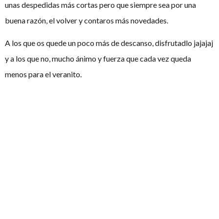
unas despedidas más cortas pero que siempre sea por una
buena razón, el volver y contaros más novedades.
A los que os quede un poco más de descanso, disfrutadlo jajajaj
y a los que no, mucho ánimo y fuerza que cada vez queda
menos para el veranito.
Como siempre aquí estaremos,
ElDebatiente, la casa común
del debate español.
Artículos
relacionados