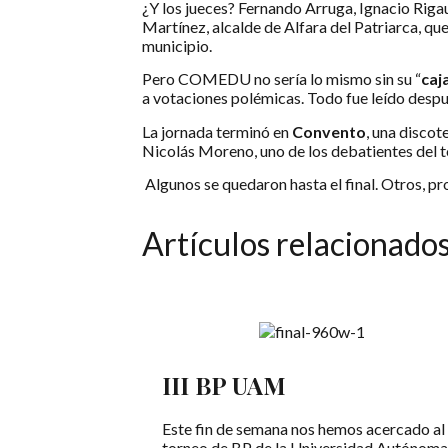
¿Y los jueces? Fernando Arruga, Ignacio Rigau
Martínez, alcalde de Alfara del Patriarca, qu
municipio.
Pero COMEDU no sería lo mismo sin su “
caj
a votaciones polémicas. Todo fue leído despué
La jornada terminó en
Convento
, una discot
Nicolás Moreno, uno de los debatientes del t
Algunos se quedaron hasta el final. Otros, p
Artículos relacionado
III BP UAM
Este fin de semana nos hemos acercado al
torneo de BP de la Universidad Autónoma