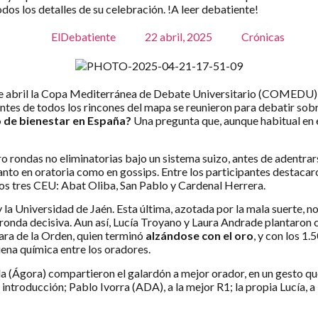
s los detalles de su celebración. !A leer debatiente!
ElDebatiente
22 abril, 2025
Crónicas
2 de abril la Copa Mediterránea de Debate Universitario (COMEDU
tes de todos los rincones del mapa se reunieron para debatir sob
o de bienestar en España?
Una pregunta que, aunque habitual en e
o rondas no eliminatorias bajo un sistema suizo, antes de adentrars
o, tanto en oratoria como en gossips. Entre los participantes desta
s tres CEU: Abat Oliba, San Pablo y Cardenal Herrera.
a y la Universidad de Jaén. Esta última, azotada por la mala suerte
 ronda decisiva. Aun así, Lucía Troyano y Laura Andrade plantaron 
ra de la Orden, quien terminó
alzándose con el oro
, y con los 1
na química entre los oradores.
(Ágora) compartieron el galardón a mejor orador, en un gesto que 
introducción; Pablo Ivorra (ADA), a la mejor R1; la propia Lucía, a