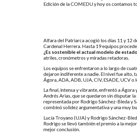
Edición de la COMEDU y hoy os contamos todo
Alfara del Patriarca acogió los días 11 y 1
Cardenal Herrera. Hasta 19 equipos proceden
¿Es sostenible el actual modelo de estad
atriles, cronómetros y miradas retadoras.
Los equipos se enfrentaron a lo largo de cuatr
dejaron indiferente a nadie. El nivel fue alt
Ágora, ADA, ADB, UJA, CIV, ESADE, UCV o lo
La final, intensa y vibrante, enfrentó a Ágor
Andrés Arias, que se quedaron sin disputar la
representada por Rodrigo Sánchez-Bleda y Sa
combinó solidez argumentativa y una muy bue
Lucía Troyano (UJA) y Rodrigo Sánchez-Bleda 
Rodrigo se llevó también el premio a la mejor 
mejor conclusión.