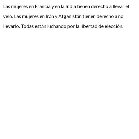
Las mujeres en Francia y en la India tienen derecho a llevar el
velo. Las mujeres en Irán y Afganistán tienen derecho a no
llevarlo. Todas están luchando por la libertad de elección.
Contra la discriminación religiosa y contra la desigualdad de
género. Por lo tanto, ¿no se trata de la misma lucha
manifestada en contextos diferentes?
Así pues, el debate está servido.
Artículos
relacionados