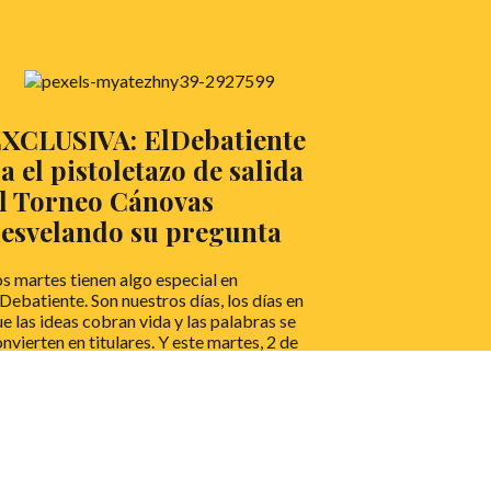
XCLUSIVA: ElDebatiente
a el pistoletazo de salida
l Torneo Cánovas
esvelando su pregunta
s martes tienen algo especial en
Debatiente. Son nuestros días, los días en
e las ideas cobran vida y las palabras se
nvierten en titulares. Y este martes, 2 de
ptiembre, no es la excepción: es el
stoletazo de salida para uno de los
ventos más esperado por los amantes del
bate universitario en España, el más
umeroso del primer cuatrimestre.
EER MÁS