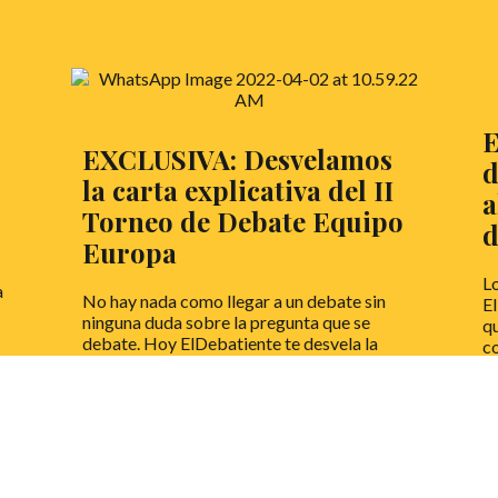
E
EXCLUSIVA: Desvelamos
d
la carta explicativa del II
a
Torneo de Debate Equipo
d
Europa
Lo
a
No hay nada como llegar a un debate sin
El
ninguna duda sobre la pregunta que se
qu
debate. Hoy ElDebatiente te desvela la
co
carta explicativa del Torneo de Debate
se
Equipo Europa.
pi
e
LEER MÁS
de
n
L