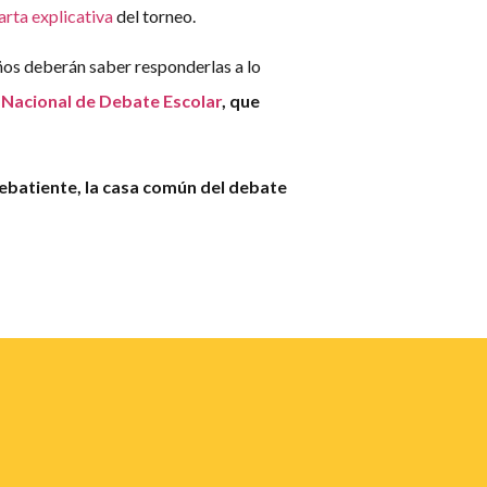
arta explicativa
del torneo.
ños deberán saber responderlas a lo
a Nacional de Debate Escolar
, que
ebatiente, la casa común del debate