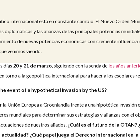
tico internacional está en constante cambio. El Nuevo Orden Mund
as diplomáticas y las alianzas de las principales potencias mundial
urgimiento de nuevas potencias económicas con creciente influencia 
 que venimos viendo.
os días
20 y 21 de marzo
, siguiendo con la senda de
los años anter
en torno a la geopolítica internacional para hacer a los escolares r
he event of a hypothetical invasion by the US?
r la Unión Europea a Groenlandia frente a una hipotética invasió
deres mundiales para determinar sus estrategias y alianzas con el o
actuaciones de nuestros aliados.
¿Cuál es el futuro de la OTAN? 
a actualidad? ¿Qué papel juega el Derecho Internacional en la