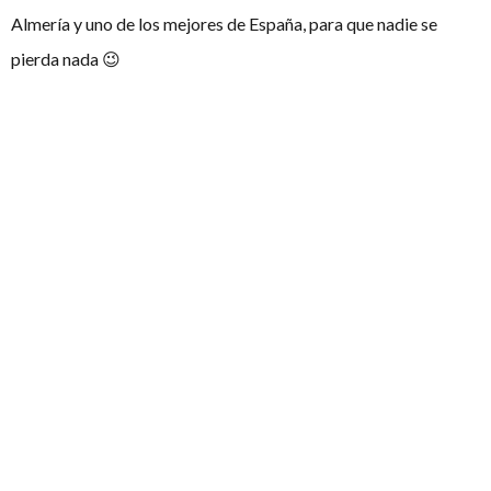
Almería y uno de los mejores de España, para que nadie se
pierda nada 😉
Mientras los equipos trabajan argumentos, normativa,
modelos y ejemplos, nos vemos la semana que viene con
nuestro primer número de 2026 aquí, en
ElDebatiente, la casa
común del debate en español.
Artículos
relacionados