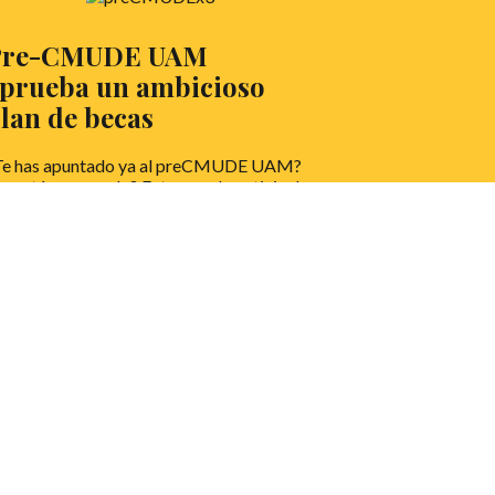
Pre-CMUDE UAM
prueba un ambicioso
lan de becas
Te has apuntado ya al preCMUDE UAM?
o estás pensando? Entonces, la noticia de
y te interesa.
EER MÁS