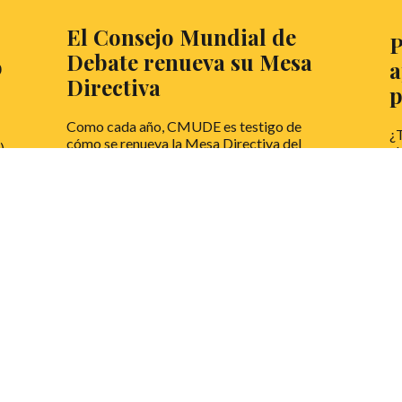
El Consejo Mundial de
Debate renueva su Mesa
o
a
Directiva
p
Como cada año, CMUDE es testigo de
¿
cómo se renueva la Mesa Directiva del
)
¿L
Consejo Mundial de Debate en Español. Te
ho
contamos cómo queda de cara a 2023.
L
LEER MÁS