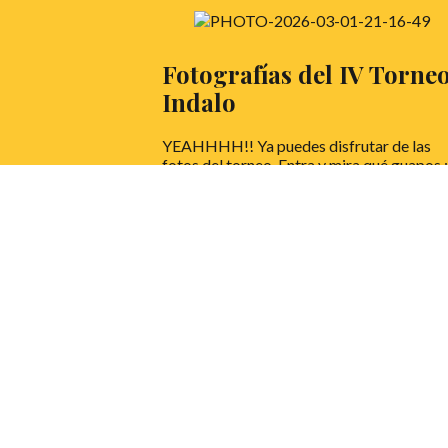
Fotografías del IV Torne
Indalo
YEAHHHH!! Ya puedes disfrutar de las
fotos del torneo. Entra y mira qué guapos ;
LEER MÁS