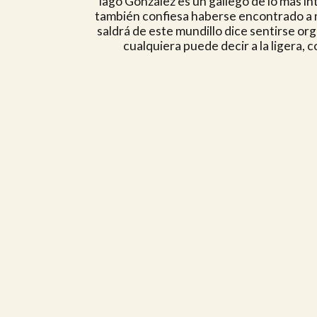
Iago González es un gallego de lo más in
también confiesa haberse encontrado a m
saldrá de este mundillo dice sentirse or
cualquiera puede decir a la ligera,