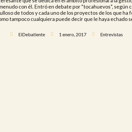
teresante que se dedica en el ámbito profesional a la ges
enudo con él. Entró en debate por “tocahuevos”, según c
gulloso de todos y cada uno de los proyectos de los que ha
 como tampoco cualquiera puede decir que le haya echado s
ElDebatiente
1 enero, 2017
Entrevistas