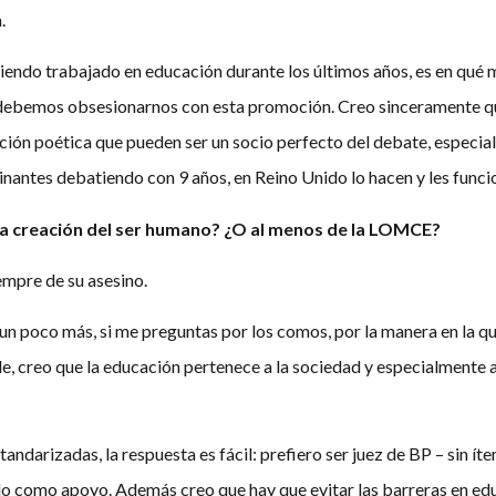
.
iendo trabajado en educación durante los últimos años, es en q
debemos obsesionarnos con esta promoción. Creo sinceramente qu
ción poética que pueden ser un socio perfecto del debate, especia
inantes debatiendo con 9 años, en Reino Unido lo hacen y les funci
e la creación del ser humano? ¿O al menos de la LOMCE?
empre de su asesino.
 poco más, si me preguntas por los comos, por la manera en la que
e, creo que la educación pertenece a la sociedad y especialmente a
tandarizadas, la respuesta es fácil: prefiero ser juez de BP – sin 
lo como apoyo. Además creo que hay que evitar las barreras en edu