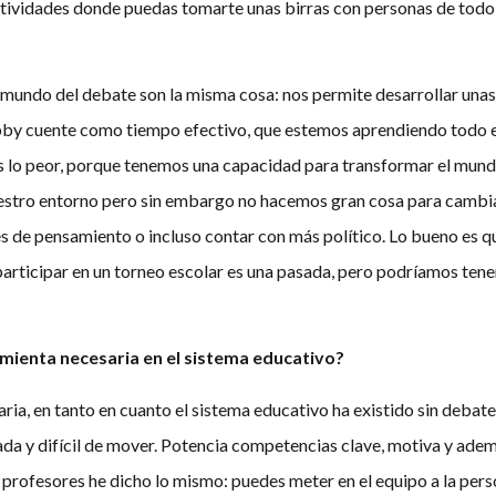
tividades donde puedas tomarte unas birras con personas de todo e
l mundo del debate son la misma cosa: nos permite desarrollar unas
obby cuente como tiempo efectivo, que estemos aprendiendo todo 
s lo peor, porque tenemos una capacidad para transformar el mundo
estro entorno pero sin embargo no hacemos gran cosa para cambia
s de pensamiento o incluso contar con más político. Lo bueno es 
e participar en un torneo escolar es una pasada, pero podríamos t
amienta necesaria en el sistema educativo?
ia, en tanto en cuanto el sistema educativo ha existido sin debat
dada y difícil de mover. Potencia competencias clave, motiva y ade
profesores he dicho lo mismo: puedes meter en el equipo a la perso