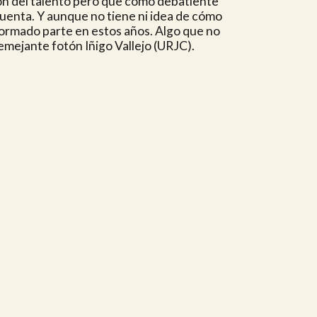
tión del talento pero que como debatiente
uenta. Y aunque no tiene ni idea de cómo
 formado parte en estos años. Algo que no
emejante fotón Iñigo Vallejo (URJC).