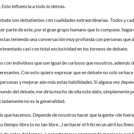
. Esto influencia a todo lo demás.
debate son debatientes con cualidades extraordinarias. Todos y ca
ser parte de este, por el gran grupo humano que lo compone. Segu
stas teniendo una conversación muy profunda con personas que ac
erimentado casi con total exclusividad en los torneos de debate.
os con individuos que son igual de curiosos que nosotros, además d
resantes. Con esto quiero expresar que en debate no solo se hace 
rsonas y mejorar aún más estas habilidades. Si alguna vez depend
 mundo del debate, me diría mucho de ella este dato, simplemente p
ciadamente no es la generalidad.
o que hacemos. Depende de nosotros hacer que la gente «de fuera»
u tiempo libre (o no tan libre…) en hacer el friki en un atril los fi
día de antes del torneo, o pasarte meses preparando mociones con 