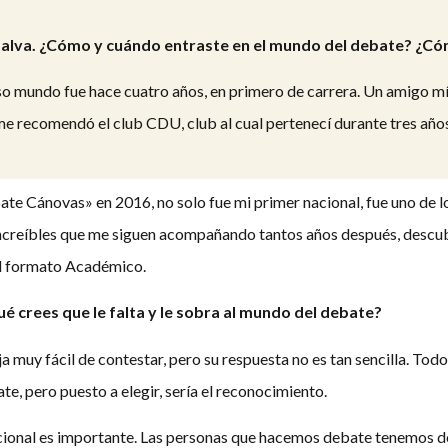
Salva. ¿Cómo y cuándo entraste en el mundo del debate? ¿Có
so mundo fue hace cuatro años, en primero de carrera. Un amigo 
 me recomendó el club CDU, club al cual pertenecí durante tres año
te Cánovas» en 2016, no solo fue mi primer nacional, fue uno de lo
increíbles que me siguen acompañando tantos años después, descubr
l formato Académico.
ué crees que le falta y le sobra al mundo del debate?
ja muy fácil de contestar, pero su respuesta no es tan sencilla. T
e, pero puesto a elegir, sería el reconocimiento.
ucional es importante. Las personas que hacemos debate tenemos do