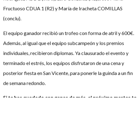
Fructuoso CDUA 1 (R2) y María de Iracheta COMILLAS
(conclu).
El equipo ganador recibió un trofeo con forma de atril y 600€.
Además, al igual que el equipo subcampeón y los premios
individuales, recibieron diplomas. Ya clausurado el evento y
terminado el estrés, los equipos disfrutaron de una cena y
posterior fiesta en San Vicente, para ponerle la guinda a un fin
de semana redondo.
Si te has quedado con ganas de más, el próximo martes te
contamos todo del mundo del debate, aquí, en
ElDebatiente, la casa común del debate en español.