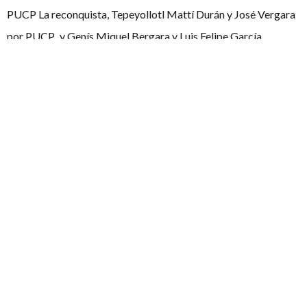
PUCP La reconquista, Tepeyollotl Mattí Durán y José Vergara
por PUCP, y Genís Miquel Bergara y Luis Felipe García
Aristizabal de UB GLF (UB). Coronándose Tepeyollotl Mattí
Durán y José Vergara por PUCP con EC “siendo un Alfa++,
elegiría el exilio en lugar de la oficina de Interventor Mundial”.
Los premios se repartieron para el equipo ganador, la mejor
persona oradora, el equipo ganador novatos, mejor persona
oradora novata y mejor persona juez, con un valor para gastar
en el Corte Inglés, proporcionado por la Xunta de Galicia.
Los mejores oradores y por los cuales se llevaron el premio
citado fueron José Vergara, Marcela Gómez, Mattí Durán,
Juan Fernández y Zarza y Amparo Perucho Ibáñez.
Hoy no tenemos tiempo para más, nos vemos la semana que