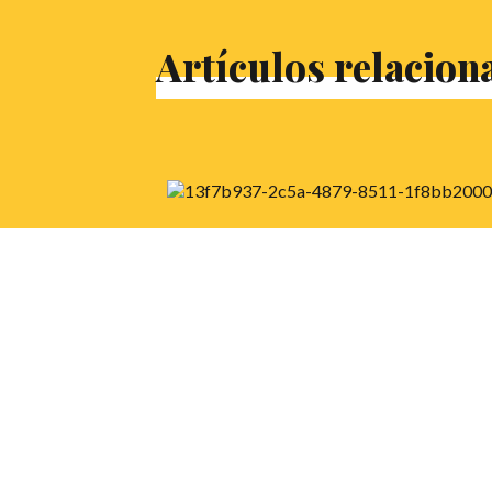
Artículos relacion
XI Torneo Nacional de
Debate Escolar Cánovas
Como cada año, los debatientes más
jóvenes se reúnen en el CEULAJ de Mollin
para luchar por el pase directo a la Final
Nacional en el Senado, llevándose todos, 
paso, muchas risas y nuevos amigos ¿A qu
esperas para descubrir (o recordar) el
encanto de este torneo?