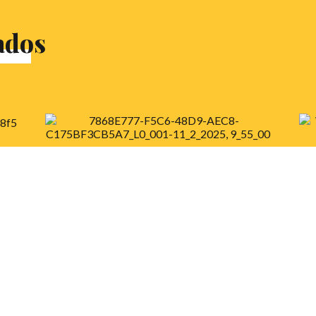
ados
III Liga San Ignacio
S
Un año más, aterrizamos en la Liga San
La
Ignacio para que nuestros debatientes que
de
a
no han tenido la suerte de desplazarse
puedan disfrutar, a distancia, todo lo vivido.
L
de
¡No te lo puedes perder!
é
LEER MÁS