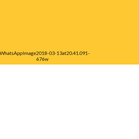
IPA XIII
 SIPA es la combinación perfecta entre
bate, noche, aprendizaje,
EER MÁS