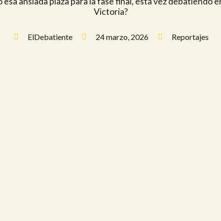
sa ansiada plaza para la fase final, esta vez debatiendo en
Victoria?
ElDebatiente
24 marzo, 2026
Reportajes