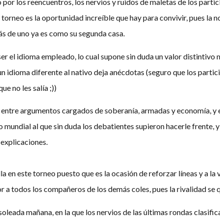
or los reencuentros, los nervios y ruidos de maletas de los partic
e torneo es la oportunidad increíble que hay para convivir, pues la 
más de uno ya es como su segunda casa.
ser el idioma empleado, lo cual supone sin duda un valor distintivo 
 un idioma diferente al nativo deja anécdotas (seguro que los parti
e no les salía ;))
 entre argumentos cargados de soberanía, armadas y economía, y es
undial al que sin duda los debatientes supieron hacerle frente, y
 explicaciones.
a en este torneo puesto que es la ocasión de reforzar líneas y a l
a todos los compañeros de los demás coles, pues la rivalidad se qu
oleada mañana, en la que los nervios de las últimas rondas clasifi