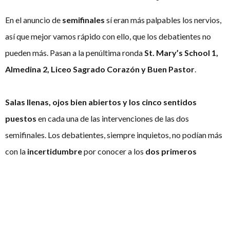
En el anuncio de
semifinales
sí eran más palpables los nervios,
así que mejor vamos rápido con ello, que los debatientes no
pueden más. Pasan a la penúltima ronda
St. Mary’s School 1,
Almedina 2, Liceo Sagrado Corazón y Buen Pastor
.
Salas llenas, ojos bien abiertos y los cinco sentidos
puestos
en cada una de las intervenciones de las dos
semifinales. Los debatientes, siempre inquietos, no podían más
con la
incertidumbre
por conocer a los
dos primeros
clasificados
para “el
Senado
”.
Subir con prisas, bajar con más prisas aún… ¡El anuncio de los
finalistas
llega ya! Sin más dilación, el ganador estaba entre el
anfitrión,
St. Mary’s School 1
, y los gaditanos de
Liceo