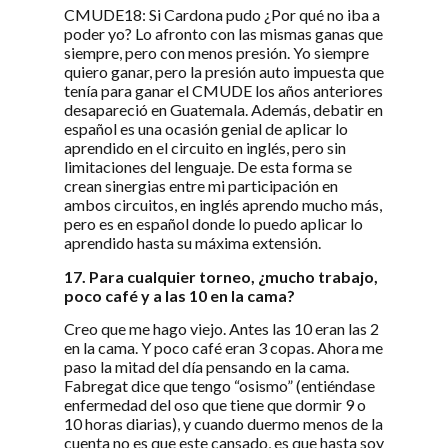
CMUDE18: Si Cardona pudo ¿Por qué no iba a
poder yo? Lo afronto con las mismas ganas que
siempre, pero con menos presión. Yo siempre
quiero ganar, pero la presión auto impuesta que
tenía para ganar el CMUDE los años anteriores
desapareció en Guatemala. Además, debatir en
español es una ocasión genial de aplicar lo
aprendido en el circuito en inglés, pero sin
limitaciones del lenguaje. De esta forma se
crean sinergias entre mi participación en
ambos circuitos, en inglés aprendo mucho más,
pero es en español donde lo puedo aplicar lo
aprendido hasta su máxima extensión.
17. Para cualquier torneo, ¿mucho trabajo,
poco café y a las 10 en la cama?
Creo que me hago viejo. Antes las 10 eran las 2
en la cama. Y poco café eran 3 copas. Ahora me
paso la mitad del día pensando en la cama.
Fabregat dice que tengo “osismo” (entiéndase
enfermedad del oso que tiene que dormir 9 o
10 horas diarias), y cuando duermo menos de la
cuenta no es que este cansado, es que hasta soy