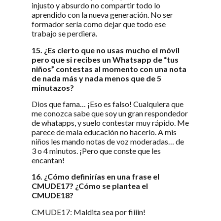
injusto y absurdo no compartir todo lo
aprendido con la nueva generación. No ser
formador sería como dejar que todo ese
trabajo se perdiera.
15. ¿Es cierto que no usas mucho el móvil
pero que si recibes un Whatsapp de “tus
niños” contestas al momento con una nota
de nada más y nada menos que de 5
minutazos?
Dios que fama… ¡Eso es falso! Cualquiera que
me conozca sabe que soy un gran respondedor
de whatapps, y suelo contestar muy rápido. Me
parece de mala educación no hacerlo. A mis
niños les mando notas de voz moderadas… de
3 o 4 minutos. ¡Pero que conste que les
encantan!
16. ¿Cómo definirías en una frase el
CMUDE17? ¿Cómo se plantea el
CMUDE18?
CMUDE17: Maldita sea por fiiiin!