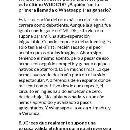
este último WUDC18? ¿A quién fue tu
primera llamada o Whatsapp tras ganarlo?
Es la superación del reto más increíble de mi
carrera como debatiente. Aunque la alegría fue
igual cuando gané el CMUDE, esta victoria
supone para mí una auto-superación
inigualable. Cuando empecé a debatir en inglés
sólo tenía el «First» recién sacado y el peor
acento que os podías imaginar. Ahora sigo
teniendo el mismo acento, pero a pesar de eso
hemos conseguido competir y ganar a equipos
nativos de Stanford, LSE y muchos más. Lo que
hemos avanzado de un año para otro ha sido
espectacular. A diferencia de en español donde
me sentí competitivo desde que empecé, el
circuito en inglés ha sido empezar de cero,
desde abajo. No sabíamos nada, y en un año
hemos aprendido y avanzado a pasos
agigantados. Y Whatsapp a la vez a mi madre y
a Verónica.
8. ¿Crees que realmente supone una
excusa válida el idioma para no atreverse a