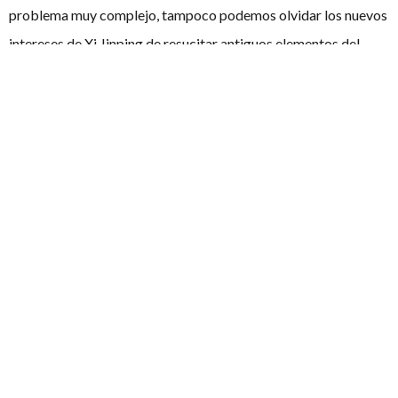
problema muy complejo, tampoco podemos olvidar los nuevos
intereses de Xi Jinping de resucitar antiguos elementos del
confucianismo o la capacidad de la China rural, donde han
afectado menos estás dinámicas, de mantener estructuras
sociales arraigadas. Pero, si el presente artículo ha sido capaz
de problematizar lo que parece ser una respuesta asumida en el
circuito, ha cumplido su objetivo.
Así pues, el debate está servido.
Artículos
relacionados