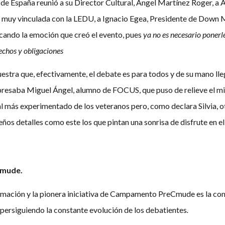
 de España reunió a su Director Cultural, Ángel Martínez Roger, a
muy vinculada con la LEDU, a Ignacio Egea, Presidente de Down Ma
lcando la emoción que creó el evento, pues
ya no es necesario ponerl
echos y obligaciones
estra que, efectivamente, el debate es para todos y de su mano lle
xpresaba Miguel Ángel, alumno de FOCUS, que puso de relieve el mi
l más experimentado de los veteranos pero, como declara Silvia, ot
eños detalles como este los que pintan una sonrisa de disfrute en e
Cmude.
ormación y la pionera iniciativa de Campamento PreCmude es la co
 persiguiendo la constante evolución de los debatientes
.