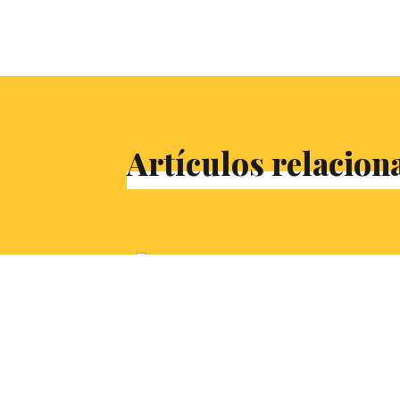
Artículos relacion
EXCLUSIVA: Campament
PRECMUDE y POLIMNI
sellan una alianza