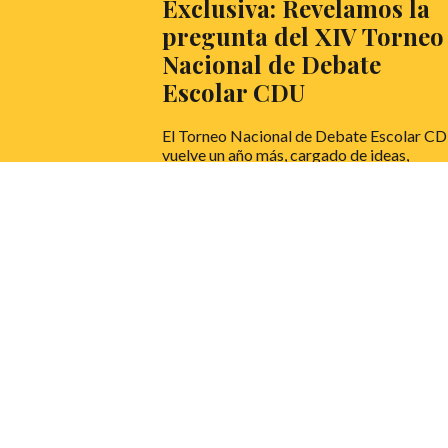
Exclusiva: Revelamos la
pregunta del XIV Torneo
Nacional de Debate
Escolar CDU
El Torneo Nacional de Debate Escolar C
vuelve un año más, cargado de ideas,
energía y pasión por la oratoria. ¡El debat
no espera, y tú tampoco deberías hacerlo!
LEER MÁS