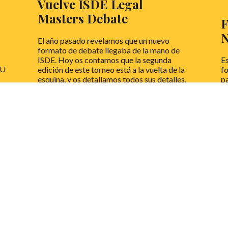
Vuelve ISDE Legal
Masters Debate
F
N
El año pasado revelamos que un nuevo
formato de debate llegaba de la mano de
ISDE. Hoy os contamos que la segunda
E
DU
edición de este torneo está a la vuelta de la
fo
esquina, y os detallamos todos sus detalles.
pa
e
¡Inscripciones incluidas! ¡Corred que
vuelan!
L
LEER MÁS