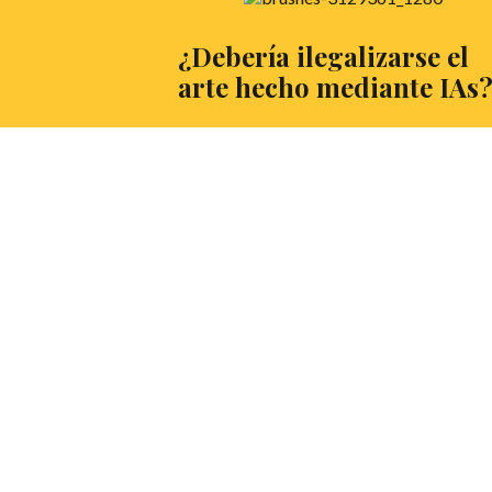
¿Debería ilegalizarse el
arte hecho mediante IAs
Un debate de actualidad de la mano de,
Ángel Trujillo Rodríguez, estudiante del
Grado en Genética por la universidad Ceu
San Pablo, debatiente de Ceu San Pablo y
CMU Mendel y vigente campeón del torn
de CMM. Y tú, ¿qué opinas?
LEER MÁS