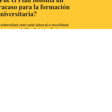
racaso para la formación
niversitaria?
odernidad, mercado laboral o movilidad
n premisas del Plan Bolonia. ¿Cuáles son
s verdaderos resultados? En este
teresante artículo, Robin Rodríguez,
studiante de Derecho y miembro de la
ciedad de Debate Universitario de la
iversidad de Valladolid (UVa),
ontrapone promesas y realidades en torno
la pretendida gran reforma de la
iversidad en Europa.
EER MÁS