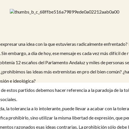
 expresar una idea con la que estuvieras radicalmente enfrentado? E
II. Sin embargo, a día de hoy, ese mensaje es cada vez más difícil de
btenía 12 escaños del Parlamento Andaluz y miles de personas se e
: ¿prohibimos las ideas más extremistas en pro del bien común? ¿ha
esión e ideológica?
a de estos partidos debemos hacer referencia a la paradoja de la to
 sociales.
da, la tolerancia a lo intolerante, puede llevar a acabar con la tole
ifica prohibirlo, sino utilizar la misma libertad de expresión, que p
entos razonados esas ideas contrarias. La prohibición sólo debe l