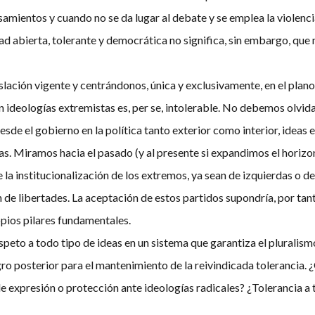
mientos y cuando no se da lugar al debate y se emplea la violencia
ad abierta, tolerante y democrática no significa, sin embargo, qu
islación vigente y centrándonos, única y exclusivamente, en el plano
 ideologías extremistas es, per se, intolerable. No debemos olvidar 
desde el gobierno en la política tanto exterior como interior, idea
ías. Miramos hacia el pasado (y al presente si expandimos el horizo
 la institucionalización de los extremos, ya sean de izquierdas o de
ón de libertades. La aceptación de estos partidos supondría, por tan
opios pilares fundamentales.
speto a todo tipo de ideas en un sistema que garantiza el pluralis
gro posterior para el mantenimiento de la reivindicada tolerancia.
 expresión o protección ante ideologías radicales? ¿Tolerancia a t