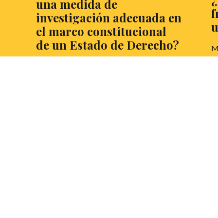
una medida de
f
investigación adecuada en
u
el marco constitucional
?
de un Estado de Derecho?
M
so
Elena Romero Bosch, estudiante de
lo
Derecho, miembro de la Junta Directiva de
in
la Asociación de Debate Balear, campeona
e
regional, finalista nacional del concurso de
So
eo
Oratoria Escolar de la liga Activa-T en el
Un
año 2021, y mejor Oradora del III Torneo
c
Interno de la Asociación de Debate Balear,
a 
nos plantea esta gran cuestión. ¿Por qué
un
postura te decantas tú?
L
LEER MÁS