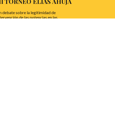
II TORNEO ELÍAS AHÚJA
 debate sobre la legitimidad de
tervención de las potencias en las
ctaduras de los países menos
sarrollados.
EER MÁS