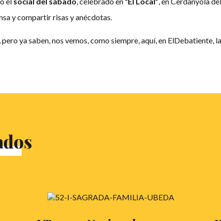
ó el
social del sábado
, celebrado en
“El Local”
, en Cerdanyola de
ensa y compartir risas y anécdotas.
, pero ya saben, nos vemos, como siempre, aquí, en ElDebatiente, l
ados