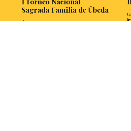
I Torneo Nacional
I
Sagrada Familia de Úbeda
Un
in
Úbeda recibe a la comunidad debatiente
di
por primera vez para celebrar el I Torneo
de
Nacional SAFA.
L
LEER MÁS