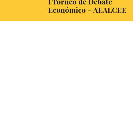
I Torneo de Debate
Económico – AEALCEE
A más de uno le gustaría que su situación
económica fuese la mitad de buena que ha
sido la Primera Edición del Torneo de
Debate Económico (AEALCEE)… Lee la
crónica y, de cara al año que viene, no te
podemos asegurar que tu economía suba
como la espuma pero quizás te sirve para
guardar una fecha más en tu calendario de
debatiente.
LEER MÁS