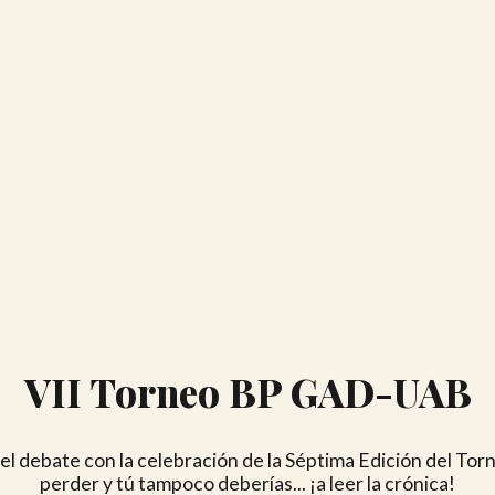
VII Torneo BP GAD-UAB
del debate con la celebración de la Séptima Edición del T
perder y tú tampoco deberías... ¡a leer la crónica!