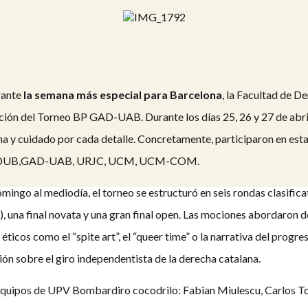
rante
la semana más especial para Barcelona
, la Facultad de D
ión del Torneo BP GAD-UAB. Durante los días 25, 26 y 27 de abril
a y cuidado por cada detalle. Concretamente, participaron en esta
, ADUB,GAD-UAB, URJC, UCM, UCM-COM.
omingo al mediodía, el torneo se estructuró en seis rondas clasifica
), una final novata y una gran final open. Las mociones abordaron 
éticos como el “spite art”, el “queer time” o la narrativa del progreso
ón sobre el giro independentista de la derecha catalana.
s equipos de UPV Bombardiro cocodrilo: Fabian Miulescu, Carlos T