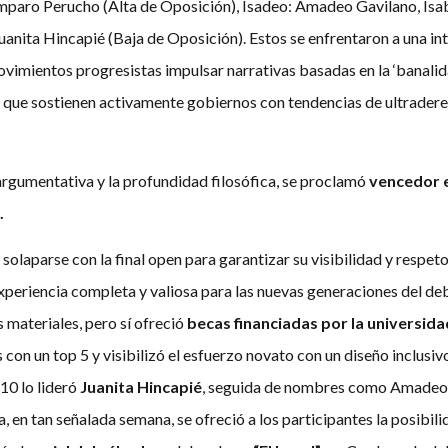
Amparo Perucho (Alta de Oposición), Isadeo: Amadeo Gavilano, Isa
uanita Hincapié (Baja de Oposición). Estos se enfrentaron a una in
vimientos progresistas impulsar narrativas basadas en la ‘banalida
que sostienen activamente gobiernos con tendencias de ultradere
argumentativa y la profundidad filosófica, se proclamó
vencedor e
.
n solaparse con la final open para garantizar su visibilidad y respe
periencia completa y valiosa para las nuevas generaciones del debat
 materiales, pero sí ofreció
becas financiadas por la universida
con un top 5 y visibilizó el esfuerzo novato con un diseño inclusiv
p 10 lo lideró
Juanita Hincapié
, seguida de nombres como Amadeo 
na, en tan señalada semana, se ofreció a los participantes la posibi