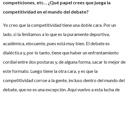
competiciones, etc… ¿Qué papel crees que juega la
competitividad en el mundo del debate?
Yo creo que la competitividad tiene una doble cara. Por un
lado, si la limitamos a lo que es la puramente deportiva,
académica, elocuente, pues está muy bien. El debate es
dialéctica y, por lo tanto, tiene que haber un enfrentamiento
cordial entre dos posturas y, de alguna forma, sacar lo mejor de
este formato. Luego tiene la otra cara, y es que la
competitividad corroe a la gente, incluso dentro del mundo del
debate, que no es una excepción. Aquí vuelvo a esta lucha de
egos que existe siempre, pues al final la gente deja de lado lo
bonito de la dialéctica y de la retórica y se centra más en la
parte puramente competitiva de ver contra qué equipos
compiten.