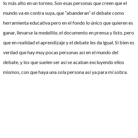
lo más alto en un torneo. Son esas personas que creen que el
mundo va en contra suya, que “abanderan” el debate como
herramienta educativa pero en el fondo lo único que quieren es
ganar, llevarse la
medallita
, el documento en prensa y listo, pero
que en realidad el aprendizaje y el debate les da igual. Si bien es
verdad que hay muy pocas personas así en el mundo del
debate, y los que suelen ser así se acaban excluyendo ellos
mismos, con que haya una sola persona así ya para mí sobra.
Me has mencionado antes el concepto que se tiene mucho
del «debate como herramienta». ¿Cuáles crees que son
las aplicaciones del debate en el “mundo real”?
Las aplicaciones del debate en el mundo real son tanto
profesionales como personales.