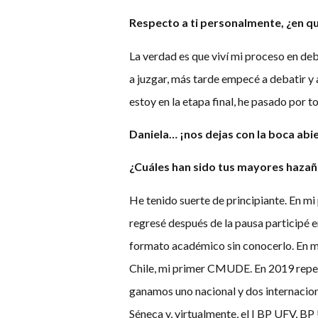
Respecto a ti personalmente, ¿en q
La verdad es que viví mi proceso en de
a juzgar, más tarde empecé a debatir y a
estoy en la etapa final, he pasado por t
Daniela… ¡nos dejas con la boca abi
¿Cuáles han sido tus mayores hazañas
He tenido suerte de principiante. En mi
regresé después de la pausa participé e
formato académico sin conocerlo. En mi
Chile, mi primer CMUDE. En 2019 repetí
ganamos uno nacional y dos internacion
Séneca y, virtualmente, el I BP UFV, 