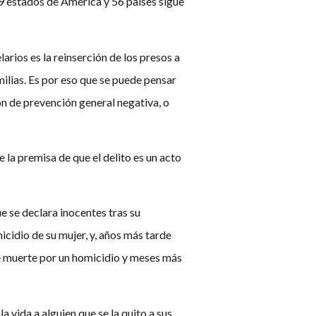
29 estados de América y 56 países sigue
larios es la reinserción de los presos a
milias. Es por eso que se puede pensar
ón de prevención general negativa, o
de la premisa de que el delito es un acto
ue se declara inocentes tras su
cidio de su mujer, y, años más tarde
de muerte por un homicidio y meses más
 vida a alguien que se la quito a sus