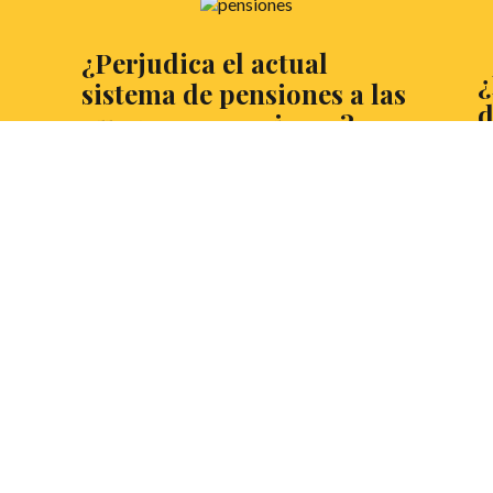
¿Perjudica el actual
¿
sistema de pensiones a las
d
n
nuevas generaciones?
t
Dado el debate reciente sobre las
pensiones, los jóvenes nos preocupamos
A
la
ante un futuro cada vez más incierto y
de
desconcertante. Hoy, Tomás Aparicio,
Un
miembro del Club de Debate Retórica de
no
Vigo, nos brinda su opinión en ese aspecto.
L
LEER MÁS