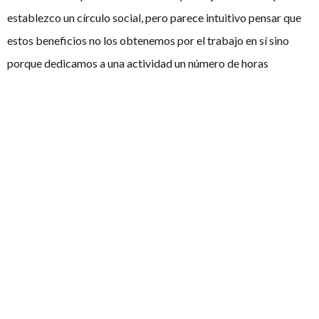
establezco un círculo social, pero parece intuitivo pensar que
estos beneficios no los obtenemos por el trabajo en sí sino
porque dedicamos a una actividad un número de horas
significativo cada día. Una persona que pasa las mañanas en un
centro sociocultural, un bar o una parroquia obtiene el mismo
resultado (una rutina y una red social). Asimismo, no todos los
trabajos aportan siquiera estos beneficios, pensemos en un
enfermero a turnos o una asistenta de hogar.
¿Cómo es posible que ya a los siete años nos sorprendamos al
escuchar que lo más importante de la vida no es el trabajo?
Así pues, el debate está servido.