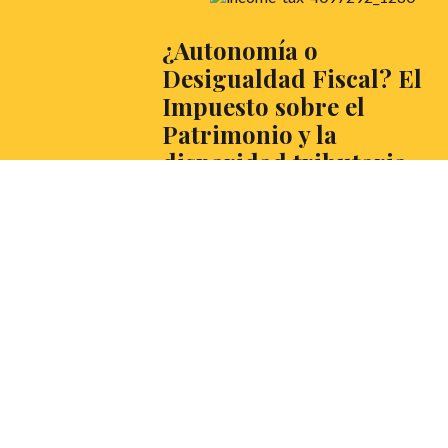
¿Autonomía o
Desigualdad Fiscal? El
Impuesto sobre el
Patrimonio y la
disparidad tributaria
entre CCAA
Querido debatiente, hoy te traemos este
interesante debate de la mano de Helena
Bremermann, estudiante de tercer curso d
Doble Grado en Derecho y Economía en l
Universidad Pompeu Fabra, tesorera y co
fundadora del club de debate y oratoria
Rhetorica. Y a ti, ¿qué opinión te merece?
LEER MÁS