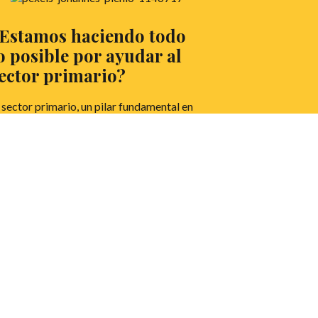
Estamos haciendo todo
o posible por ayudar al
ector primario?
 sector primario, un pilar fundamental en
estra sociedad, pero, ¿Se le da la
mportancia que se merece? Nuria Quesada,
tudiante de 4º de Educación Primaria y
terana del club de debate SAFA, nos lo
ae a debate.
EER MÁS