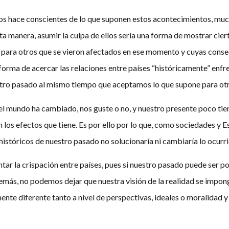
os hace conscientes de lo que suponen estos acontecimientos, muc
a manera, asumir la culpa de ellos sería una forma de mostrar cie
ara otros que se vieron afectados en ese momento y cuyas consecu
forma de acercar las relaciones entre países “históricamente” enfr
stro pasado al mismo tiempo que aceptamos lo que supone para otr
el mundo ha cambiado, nos guste o no, y nuestro presente poco ti
n los efectos que tiene. Es por ello por lo que, como sociedades 
históricos de nuestro pasado no solucionaría ni cambiaría lo ocurri
ar la crispación entre países, pues si nuestro pasado puede ser p
ás, no podemos dejar que nuestra visión de la realidad se impong
te diferente tanto a nivel de perspectivas, ideales o moralidad y q