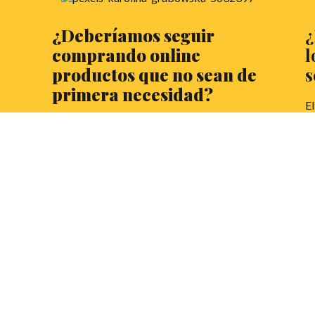
¿Deberíamos seguir
¿
comprando online
l
productos que no sean de
s
primera necesidad?
El
nu
La compra online ha revolucionado el
i
mundo económico de pies a cabeza. ¿Es tan
es
buena? Victoria Cordero Muñoz, estudiante
ve
de 1º de ADE y FICO, nos cuenta su opinión
tr
esta semana.
el
L
a
LEER MÁS
-