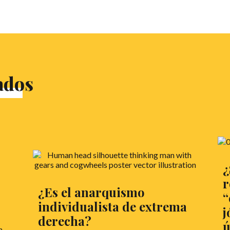
ados
¿
r
¿Es el anarquismo
“
individualista de extrema
j
derecha?
ú
n