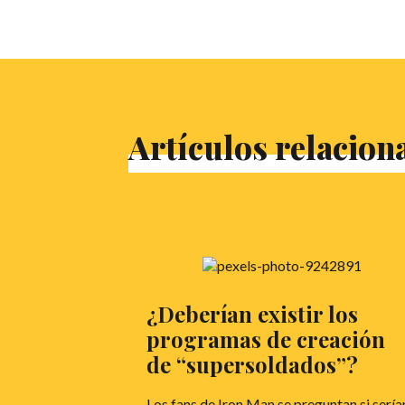
Artículos relacion
¿Deberían existir los
programas de creación
de “supersoldados”?
Los fans de Iron Man se preguntan si sería