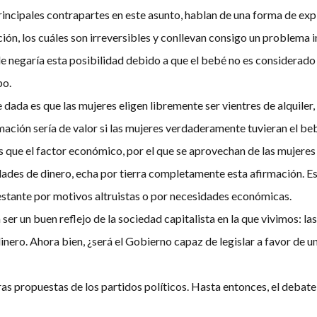
rincipales contrapartes en este asunto, hablan de una forma de expl
ación, los cuáles son irreversibles y conllevan consigo un problema 
e le negaría esta posibilidad debido a que el bebé no es considera
po.
dada es que las mujeres eligen libremente ser vientres de alquiler,
mación sería de valor si las mujeres verdaderamente tuvieran el be
es que el factor económico, por el que se aprovechan de las mujer
ades de dinero, echa por tierra completamente esta afirmación. Est
gestante por motivos altruistas o por necesidades económicas.
 ser un buen reflejo de la sociedad capitalista en la que vivimos: la
nero. Ahora bien, ¿será el Gobierno capaz de legislar a favor de 
as propuestas de los partidos políticos. Hasta entonces, el debate