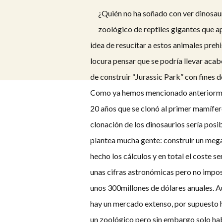
¿Quién no ha soñado con ver dinosaur
zoológico de reptiles gigantes que ap
idea de resucitar a estos animales preh
locura pensar que se podría llevar aca
de construir “Jurassic Park” con fines 
Como ya hemos mencionado anteriorment
20 años que se clonó al primer mamífero
clonación de los dinosaurios sería posib
plantea mucha gente: construir un mega
hecho los cálculos y en total el coste s
unas cifras astronómicas pero no impos
unos 300millones de dólares anuales. A
hay un mercado extenso, por supuesto 
un zoológico pero sin embargo solo habrí