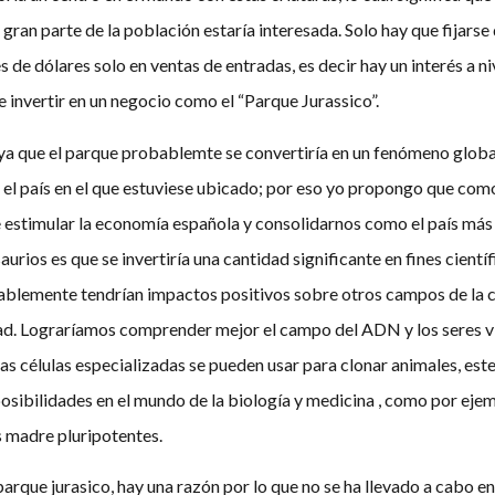
gran parte de la población estaría interesada. Solo hay que fijarse 
de dólares solo en ventas de entradas, es decir hay un interés a ni
te invertir en un negocio como el “Parque Jurassico”.
ya que el parque probablemte se convertiría en un fenómeno globa
a el país en el que estuviese ubicado; por eso yo propongo que co
 estimular la economía española y consolidarnos como el país más a
urios es que se invertiría una cantidad significante en fines científ
bablemente tendrían impactos positivos sobre otros campos de la c
ad. Lograríamos comprender mejor el campo del ADN y los seres viv
s células especializadas se pueden usar para clonar animales, es
posibilidades en el mundo de la biología y medicina , como por eje
 madre pluripotentes.
arque jurasico, hay una razón por lo que no se ha llevado a cabo en 