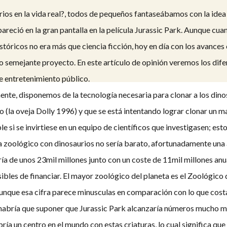
ios en la vida real?, todos de pequeños fantaseábamos con la idea d
areció en la gran pantalla en la película Jurassic Park. Aunque cuan
istóricos no era más que ciencia ficción, hoy en día con los avance
bo semejante proyecto. En este artículo de opinión veremos los dif
de entretenimiento público.
e, disponemos de la tecnología necesaria para clonar a los din
 (la oveja Dolly 1996) y que se está intentando lograr clonar un m
le si se invirtiese en un equipo de científicos que investigasen; es
 zoológico con dinosaurios no sería barato, afortunadamente una a
ería de unos 23mil millones junto con un coste de 11mil millones an
ibles de financiar. El mayor zoológico del planeta es el Zoológico
unque esa cifra parece minusculas en comparación con lo que cost
habría que suponer que Jurassic Park alcanzaría números mucho ma
a un centro en el mundo con estas criaturas, lo cual significa que el