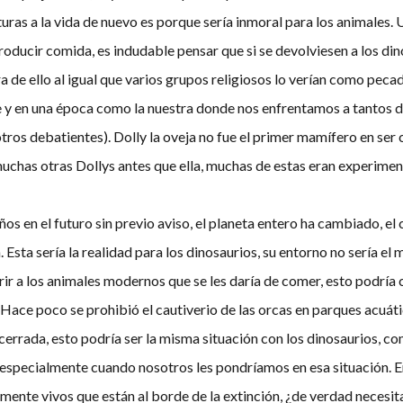
turas a la vida de nuevo es porque sería inmoral para los animales.
roducir comida, es indudable pensar que si se devolviesen a los din
a de ello al igual que varios grupos religiosos lo verían como peca
te y en una época como la nuestra donde nos enfrentamos a tantos d
os debatientes). Dolly la oveja no fue el primer mamífero en ser c
has otras Dollys antes que ella, muchas de estas eran experimento
s en el futuro sin previo aviso, el planeta entero ha cambiado, el 
 Esta sería la realidad para los dinosaurios, su entorno no sería el 
rir a los animales modernos que se les daría de comer, esto podría
Hace poco se prohibió el cautiverio de las orcas en parques acuáti
ncerrada, esto podría ser la misma situación con los dinosaurios,
ma especialmente cuando nosotros les pondríamos en esa situación
ente vivos que están al borde de la extinción, ¿de verdad necesita