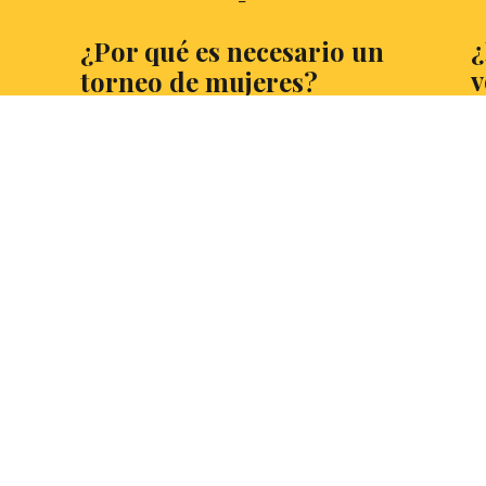
¿
¿Por qué es necesario un
v
torneo de mujeres?
M
Tras la celebración del primer torneo de
de
mujeres, Carlota Noguerol, estudiante de
h
Física y Filosofía en la UNED y Profesora de
la
debate en la European Bussiness Factory,
vo
analiza porqué sería necesaria su
ar
¿P
implantación
de
cu
LEER MÁS
L