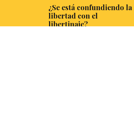
¿Se está confundiendo la
libertad con el
libertinaje?
La libertad no tiene límites, pero el
libertinaje es la libertad excesiva. ¿Dónde
está la línea que separa una de otra?
Fernanda Marcos Gámez, estudiante de
ESO, nos cuenta cómo se tiende a difumin
ese espacio, confundiendo la precisa y
necesaria distinción entre ambas.
LEER MÁS