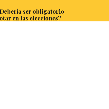
Debería ser obligatorio
otar en las elecciones?
aría Cervera y Martín Porteiro,
batientes de St. Mary´s School, nos traen
oy una propuesta muy de actualidad sobre
 que reflexionar: la obligatoriedad del
to. ¿Cómo afectaría a la calidad del voto?
esa más el deber ciudadano o la libertad
 no votar? Esta y otras interesantes
estiones, en el artículo de opinión. ¡A leer!
EER MÁS