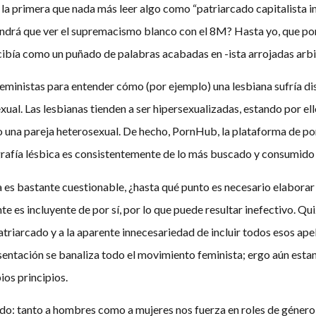
o la primera que nada más leer algo como “patriarcado capitalista 
endrá que ver el supremacismo blanco con el 8M? Hasta yo, que po
ercibía como un puñado de palabras acabadas en -ista arrojadas arb
eministas para entender cómo (por ejemplo) una lesbiana sufría dis
al. Las lesbianas tienden a ser hipersexualizadas, estando por el
 una pareja heterosexual. De hecho, PornHub, la plataforma de po
ografía lésbica es consistentemente de lo más buscado y consumido
a es bastante cuestionable, ¿hasta qué punto es necesario elaborar
 es incluyente de por sí, por lo que puede resultar inefectivo. Qu
riarcado y a la aparente innecesariedad de incluir todos esos apel
entación se banaliza todo el movimiento feminista; ergo aún estan
ios principios.
ndo: tanto a hombres como a mujeres nos fuerza en roles de género 