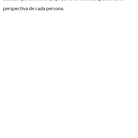
perspectiva de cada persona.
El debate, pues, está servido.
Artículos
relacionados
¿Está España
preparada para