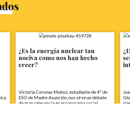
ados
¿Es la energía nuclear tan
¿D
nociva como nos han hecho
se
creer?
in
Victoria Coronas Muñoz, estudiante de 4º de
Jua
mica
ESO de Madre Asunción, nos sirve un debate
Glo
de gran relevancia en el panorama social.
mie
Rhe
aca
Nac
deb