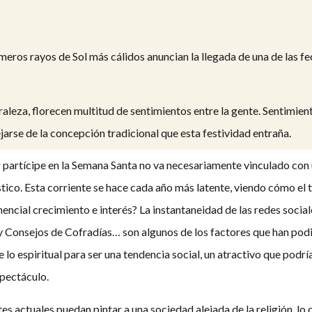
rimeros rayos de Sol más cálidos anuncian la llegada de una de las f
turaleza, florecen multitud de sentimientos entre la gente. Sentimi
arse de la concepción tradicional que esta festividad entraña.
 partícipe en la Semana Santa no va necesariamente vinculado con 
stico. Esta corriente se hace cada año más latente, viendo cómo el 
encial crecimiento e interés? La instantaneidad de las redes social
y Consejos de Cofradías… son algunos de los factores que han pod
 lo espiritual para ser una tendencia social, un atractivo que podrí
pectáculo.
es actuales puedan pintar a una sociedad alejada de la religión, lo