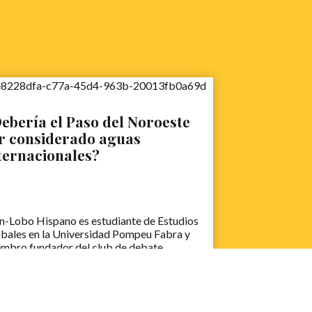
ebería el Paso del Noroeste
r considerado aguas
ternacionales?
n-Lobo Hispano es estudiante de Estudios
bales en la Universidad Pompeu Fabra y
mbro fundador del club de debate
torica. Debatiente de renombre en
démico, BP y, su fuerte, el Modelo de las
iones Unidas, nos sirve este interesante
ate.