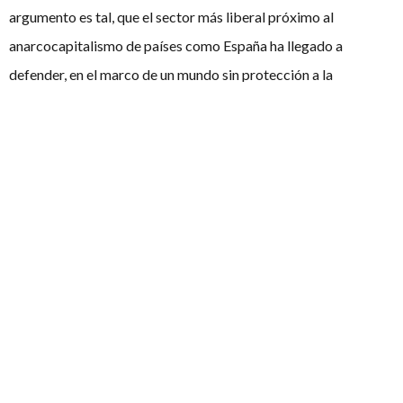
argumento es tal, que el sector más liberal próximo al
anarcocapitalismo de países como España ha llegado a
defender, en el marco de un mundo sin protección a la
propiedad intelectual, la idoneidad de que el Estado invirtiese
en I+D para combatir tal riesgo. No obstante, sí que se ha
argumentado desde posturas contrarias a la propiedad
intelectual, el efecto devastador que conlleva su existencia en
la medida que, una vez aprobada la patente, se paralizan miles
de investigaciones que podrían haber llegado a conclusiones y
hallazgos muy distintos al de la patente registrada que, al
implementar una tecnología o combinaciones orgánicas
similares se ven obligados a parar su investigación por la
oficina de patentes y marcas.