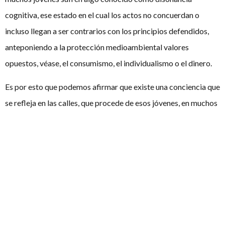
cognitiva, ese estado en el cual los actos no concuerdan o
incluso llegan a ser contrarios con los principios defendidos,
anteponiendo a la protección medioambiental valores
opuestos, véase, el consumismo, el individualismo o el dinero.
Es por esto que podemos afirmar que existe una conciencia que
se refleja en las calles, que procede de esos jóvenes, en muchos
casos grupos minoritarios, pero no es suficiente, debido a que
esa educación no es extensiva a todos o ni siquiera a la mayoría
de jóvenes y se refleja en actos que no concuerdan con los
defendidos en las calles y por lo tanto sin acabar de tener ese
impacto cuantificable en la realidad.
Así pues, el debate está servido.