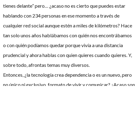
tienes delante” pero… ¿acaso no es cierto que puedes estar
hablando con 234 personas en ese momento a través de
cualquier red social aunque estén a miles de kilómetros? Hace
tan solo unos años hablábamos con quién nos encontrábamos
o con quién podíamos quedar porque vivía a una distancia
prudencial y ahora hablas con quien quieres cuando quieres. Y,
sobre todo, afrontas temas muy diversos.
Entonces, ¿la tecnología crea dependencia o es un nuevo, pero
no único ni exclusivo, formato de vivir y comunicar? ¿Acaso son
excluyentes? Sin esta tecnología no existiría el debatiente tal y
como lo conocemos y, de hecho, puede que no hubieras leído
nunca este artículo. Y eso… ¿es bueno o malo?
Porque lo cierto es que esa dependencia puede que no se base
en que lo necesitemos para vivir, sino porque nos hemos