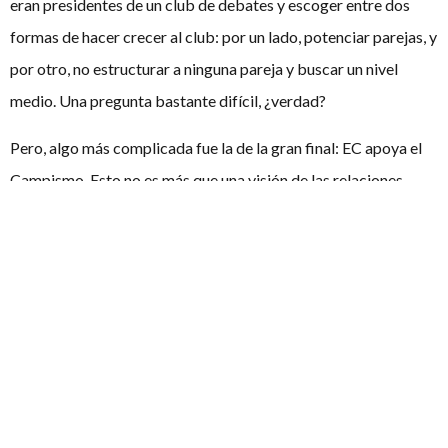
eran presidentes de un club de debates y escoger entre dos
formas de hacer crecer al club: por un lado, potenciar parejas, y
por otro, no estructurar a ninguna pareja y buscar un nivel
medio. Una pregunta bastante difícil, ¿verdad?
Pero, algo más complicada fue la de la gran final: EC apoya el
Campismo. Esto no es más que una visión de las relaciones
internacionales. A la final Open llegaron Aquinas-Roncalli A, El
perro hasta el suelo, PUCP Cristina Oñate y UNED-COM illo.
Resultando ganadores PUCP Cristina Oñate.
Pero ojo, que el torneo no acaba aquí. Organización dio el top
de 5 mejores oradores entre los que se encontraban: José
Vergara, Matti Durán, Andreu García. Mado Sáez y Isabella
Vásquez en empate y Chelu Muñoz Reja.