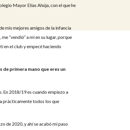
Colegio Mayor Elías Ahúja, con el que he
 de mis mejores amigos de la infancia
, me “vendió” a mi en su lugar, porque
tí en el club y empecé haciendo
mos de primera mano que eres un
ño. En 2018/19 es cuando empiezo a
 a prácticamente todos los que
o de 2020, y ahí se acabó mi paso