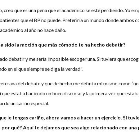
o, creo que es una pena que el académico se esté perdiendo. Yo e
debatientes que el BP no puede. Preferiría un mundo donde ambos c
 académico al año no hace daño.
ha sido la moción que más cómodo te ha hecho debatir?
 debatir y me sería imposible escoger una. Si tuviera que escoger
do en el que siempre se diga la verdad”.
eterana del debate y que de hecho me definí a mi mismo como “nov
 que estaba haciendo un buen discurso y la primera vez que estaba
ardo un cariño especial.
ue le tengas cariño, ahora vamos a hacer un ejercicio. Si tuv
 por qué? Aquí te dejamos que sea algo relacionado con una pe