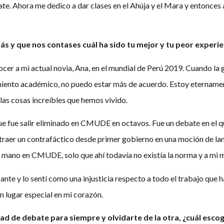
e. Ahora me dedico a dar clases en el Ahúja y el Mara y entonces
s y que nos contases cuál ha sido tu mejor y tu peor experie
ocer a mi actual novia, Ana, en el mundial de Perú 2019. Cuando la 
iento académico, no puedo estar más de acuerdo. Estoy etername
las cosas increíbles que hemos vivido.
e fue salir eliminado en CMUDE en octavos. Fue un debate en el que
traer un contrafáctico desde primer gobierno en una moción de lam
mano en CMUDE, solo que ahí todavía no existía la norma y a mi me
e y lo sentí como una injusticia respecto a todo el trabajo que 
 lugar especial en mi corazón.
ad de debate para siempre y olvidarte de la otra, ¿cuál esc