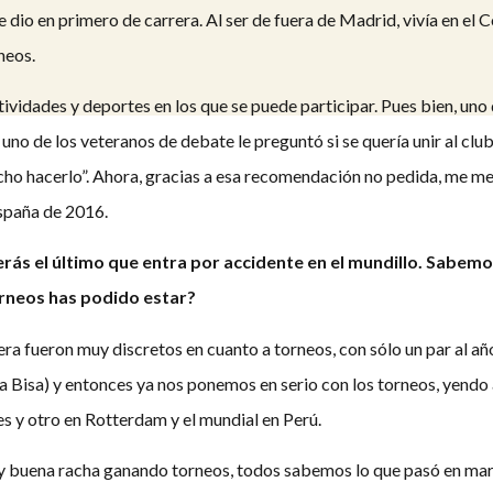
 dio en primero de carrera. Al ser de fuera de Madrid, vivía en el 
neos.
tividades y deportes en los que se puede participar. Pues bien, uno
no de los veteranos de debate le preguntó si se quería unir al club
ho hacerlo”. Ahora, gracias a esa recomendación no pedida, me me
España de 2016.
serás el último que entra por accidente en el mundillo. Sabe
rneos has podido estar?
ra fueron muy discretos en cuanto a torneos, con sólo un par al a
ka Bisa) y entonces ya nos ponemos en serio con los torneos, yendo
 y otro en Rotterdam y el mundial en Perú.
 buena racha ganando torneos, todos sabemos lo que pasó en marz