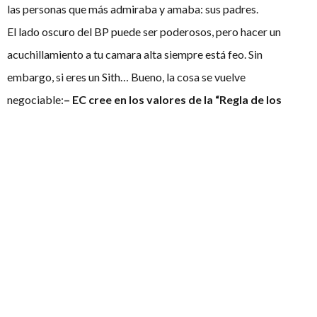
las personas que más admiraba y amaba: sus padres.
El lado oscuro del BP puede ser poderosos, pero hacer un
acuchillamiento a tu camara alta siempre está feo. Sin
embargo, si eres un Sith… Bueno, la cosa se vuelve
negociable:
– EC cree en los valores de la “Regla de los
Dos”
– Temática Star WarsA diferencia de los Jedi, que
transmitían su conocimiento de la Fuerza a todos quienes
parecían tener inclinaciones para poder usarla, los Lores Sith
sólo eran dos: un alumno y un aprendiz. Nunca debía haber más
de dos Lores Sith en la galaxia, de tal forma que compitiesen
siempre entre ellos, a modo de élites, mejorando su propio
conocimiento de la Fuerza y aspirando siempre a lo máximo,
sin dejar que seres inferiores en poder les retuviesen. Cuando
un aprendiz quería ser maestro debía jugarse el todo por el