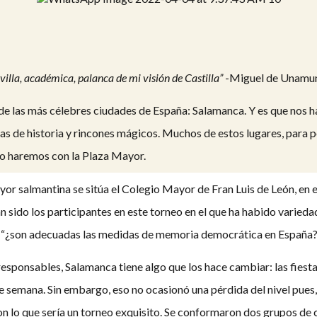
lla, académica, palanca de mi visión de Castilla”
-Miguel de Unamu
 de las más célebres ciudades de España: Salamanca. Y es que nos 
lenas de historia y rincones mágicos. Muchos de estos lugares, para
lo haremos con la Plaza Mayor.
yor salmantina se sitúa el Colegio Mayor de Fran Luis de León, en 
ido los participantes en este torneo en el que ha habido variedad 
e: “¿son adecuadas las medidas de memoria democrática en España?
sponsables, Salamanca tiene algo que los hace cambiar: las fiest
 de semana. Sin embargo, eso no ocasionó una pérdida del nivel pue
n lo que sería un torneo exquisito. Se conformaron dos grupos de c