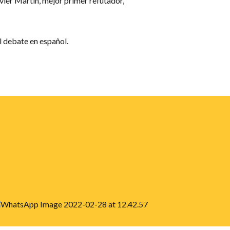
ier Martín, mejor primer refutador,
 debate en español.