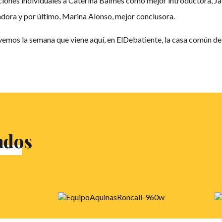
ones individuales a Caterina Balmés como mejor introductora, Jav
ora y por último, Marina Alonso, mejor conclusora.
mos la semana que viene aquí, en ElDebatiente, la casa común del
ados