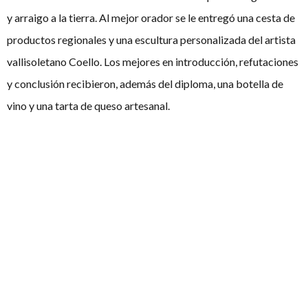
y arraigo a la tierra. Al mejor orador se le entregó una cesta de
productos regionales y una escultura personalizada del artista
vallisoletano Coello. Los mejores en introducción, refutaciones
y conclusión recibieron, además del diploma, una botella de
vino y una tarta de queso artesanal.
En el caso de los finalistas, desde viajes en globo y experiencias
enológicas por Castilla y León para los campeones, hasta
tarjetas de regalo para conciertos Candlelight para los
subcampeones y tarjeta turística por Valladolid.
Además de la competición, la II Liga Cortes de Castilla y León
destacó por su social. La organización ofreció una visita guiada
por los rincones más emblemáticos de Valladolid para que
jueces y participantes conocieran la historia de la ciudad.