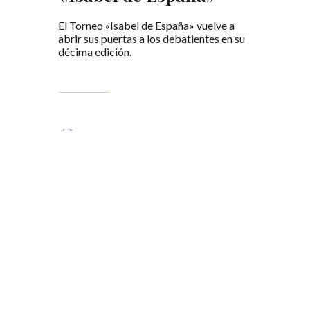
El Torneo «Isabel de España» vuelve a
abrir sus puertas a los debatientes en su
décima edición.
LEER MÁS
IV Torneo de Debate
Académico Elías Ahúja
Madrid vuelve a ser capital del debate en
este fin de semana en el que el Colegio
Mayor Elías Ahúja ha acogido la cuarta
edición de su torneo académico.
LEER MÁS