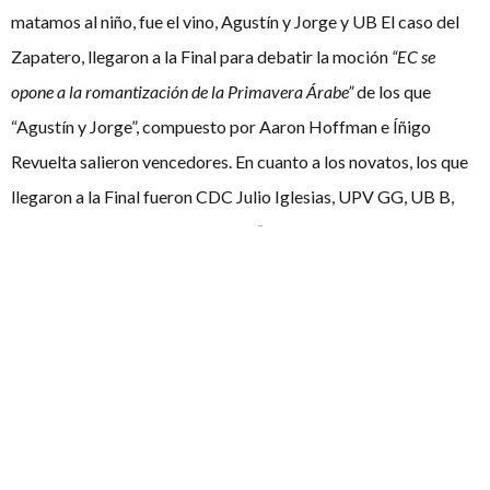
matamos al niño, fue el vino, Agustín y Jorge y UB El caso del
Zapatero, llegaron a la Final para debatir la moción
“EC se
opone a la romantización de la Primavera Árabe”
de los que
“Agustín y Jorge”, compuesto por Aaron Hoffman e Íñigo
Revuelta salieron vencedores. En cuanto a los novatos, los que
llegaron a la Final fueron CDC Julio Iglesias, UPV GG, UB B,
UFV FG, y debatieron la moción,
“En el contexto de las
democracias europeas, EC asignaría una parte significativa de
fondos
públicos actualmente asignados a atención sanitaria hacia
la investigación biosanitaria, básica y clínica”.
Los vencedores
fueron Pau García Esparter y Manuel Gámez, del equipo UP
GG.
Los mejores oradores fueron Javier Lara Dávila y Pau García